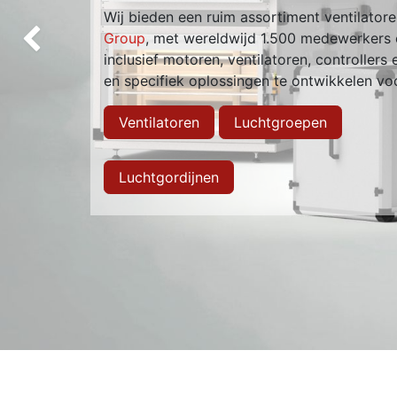
Wij bieden een ruim assortiment ventilato
Group
, met wereldwijd 1.500 medewerkers e
Vorige
inclusief motoren, ventilatoren, controllers
en specifiek oplossingen te ontwikkelen vo
Ventilatoren
Luchtgroepen
Luchtgordijnen