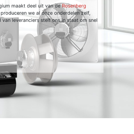
lgium maakt deel uit van de
Rosenberg
 produceren we al onze onderdelen zelf,
Volgen
 van leveranciers stelt ons in staat om snel