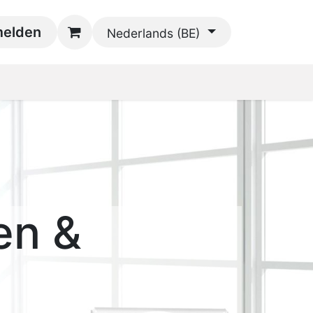
oads
elden
Contact
Nederlands (BE)
en &