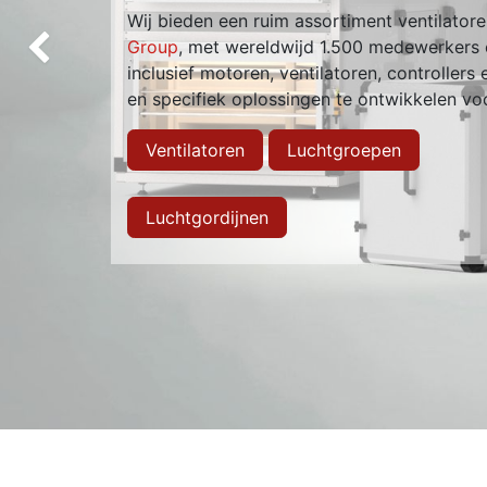
Wij bieden een ruim assortiment ventilato
Group
, met wereldwijd 1.500 medewerkers e
Vorige
inclusief motoren, ventilatoren, controllers
en specifiek oplossingen te ontwikkelen vo
Ventilatoren
Luchtgroepen
Luchtgordijnen