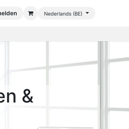
oads
elden
Contact
Nederlands (BE)
en &