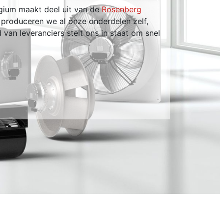
lgium maakt deel uit van de
Rosenberg
 produceren we al onze onderdelen zelf,
Volgen
 van leveranciers stelt ons in staat om snel