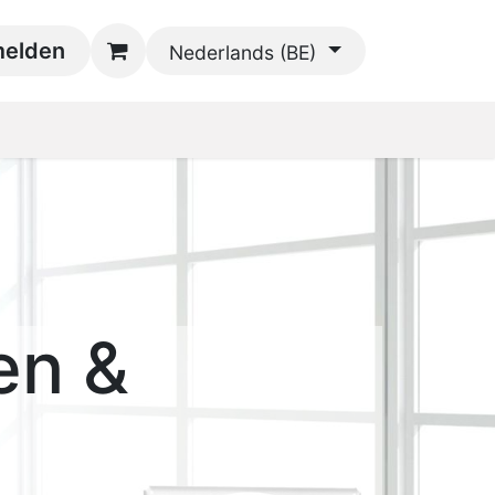
oads
elden
Contact
Nederlands (BE)
en &