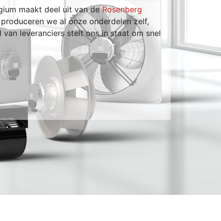
lgium maakt deel uit van de
Rosenberg
 produceren we al onze onderdelen zelf,
Volgen
 van leveranciers stelt ons in staat om snel