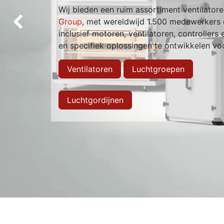
Wij bieden een ruim assortiment ventilato
Group
, met wereldwijd 1.500 medewerkers e
Vorige
inclusief motoren, ventilatoren, controllers
en specifiek oplossingen te ontwikkelen vo
Ventilatoren
Luchtgroepen
Luchtgordijnen