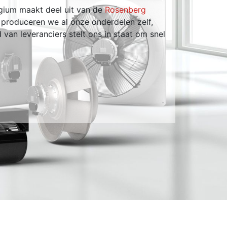
lgium maakt deel uit van de
Rosenberg
 produceren we al onze onderdelen zelf,
Volgen
 van leveranciers stelt ons in staat om snel