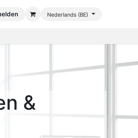
oads
elden
Contact
Nederlands (BE)
en &