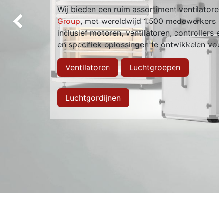
Wij bieden een ruim assortiment ventilato
Group
, met wereldwijd 1.500 medewerkers e
Vorige
inclusief motoren, ventilatoren, controllers
en specifiek oplossingen te ontwikkelen vo
Ventilatoren
Luchtgroepen
Luchtgordijnen