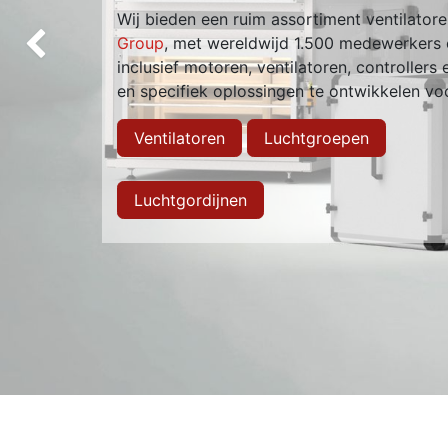
Wij bieden een ruim assortiment ventilato
Group
, met wereldwijd 1.500 medewerkers e
Vorige
inclusief motoren, ventilatoren, controllers
en specifiek oplossingen te ontwikkelen vo
Ventilatoren
Luchtgroepen
Luchtgordijnen