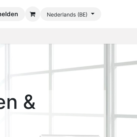
oads
elden
Contact
Nederlands (BE)
en &