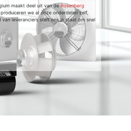
lgium maakt deel uit van de
Rosenberg
 produceren we al onze onderdelen zelf,
Volgen
 van leveranciers stelt ons in staat om snel