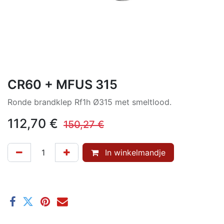
CR60 + MFUS 315
Ronde brandklep Rf1h Ø315 met smeltlood.
112,70
€
150,27
€
In winkelmandje