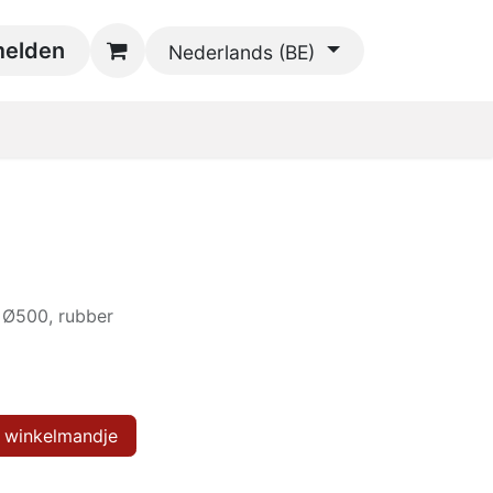
oads
elden
Contact
Nederlands (BE)
, Ø500, rubber
 winkelmandje