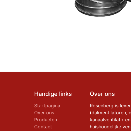
Handige links
Over ons
Startpagina
Rosenberg is leve
Over ons
(dakventilatoren, c
Producten
kanaalventilatoren
Contact
huishoudelijke vent