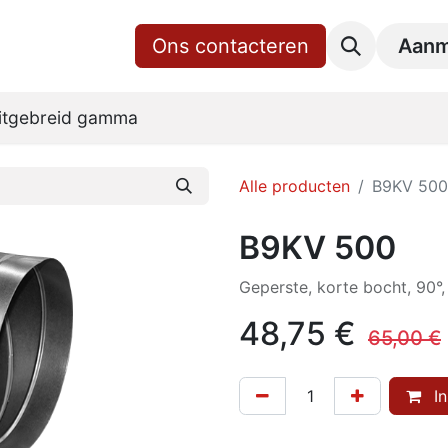
gina
Shop
Over ons
Ons contacteren
RoVent10 Online
Downl
Aanm
itgebreid gamma
Alle producten
B9KV 500
B9KV 500
Geperste, korte bocht, 90°
48,75
€
65,00
€
In