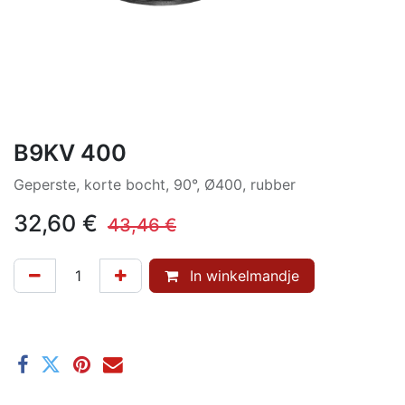
B9KV 400
Geperste, korte bocht, 90°, Ø400, rubber
32,60
€
43,46
€
In winkelmandje