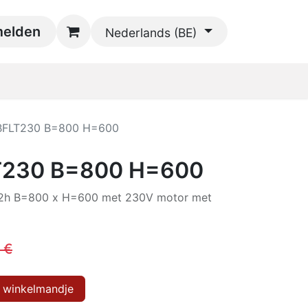
oads
elden
Contact
Nederlands (BE)
BFLT230 B=800 H=600
T230 B=800 H=600
f2h B=800 x H=600 met 230V motor met
€
 winkelmandje