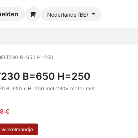
oads
elden
Contact
Nederlands (BE)
BFLT230 B=650 H=250
T230 B=650 H=250
f2h B=650 x H=250 met 230V motor met
68
€
 winkelmandje