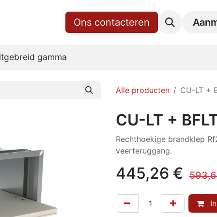
gina
Shop
Over ons
Ons contacteren
RoVent10 Online
Downl
Aanm
itgebreid gamma
Alle producten
CU-LT + 
CU-LT + BFL
Rechthoekige brandklep R
veerteruggang.
445,26
€
593,
In