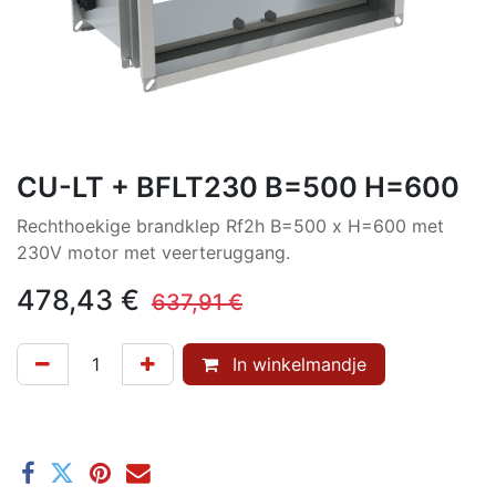
CU-LT + BFLT230 B=500 H=600
Rechthoekige brandklep Rf2h B=500 x H=600 met
230V motor met veerteruggang.
478,43
€
637,91
€
In winkelmandje