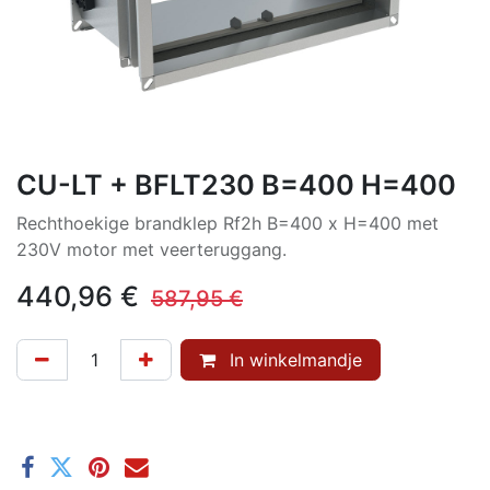
CU-LT + BFLT230 B=400 H=400
Rechthoekige brandklep Rf2h B=400 x H=400 met
230V motor met veerteruggang.
440,96
€
587,95
€
In winkelmandje