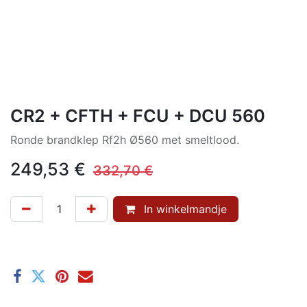
CR2 + CFTH + FCU + DCU 560
Ronde brandklep Rf2h Ø560 met smeltlood.
249,53
€
332,70
€
In winkelmandje