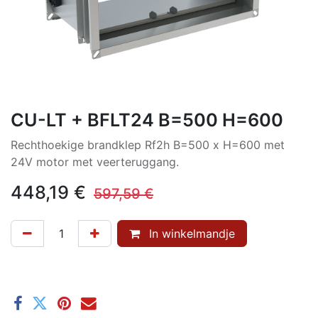
CU-LT + BFLT24 B=500 H=600
Rechthoekige brandklep Rf2h B=500 x H=600 met
24V motor met veerteruggang.
448,19
€
597,59
€
In winkelmandje