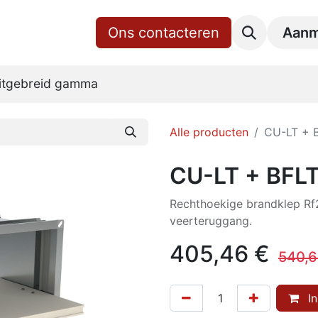
gina
Shop
Over ons
Ons contacteren
RoVent10 Online
Downl
Aanm
itgebreid gamma
Alle producten
CU-LT + 
CU-LT + BFL
Rechthoekige brandklep R
veerteruggang.
405,46
€
540,6
In