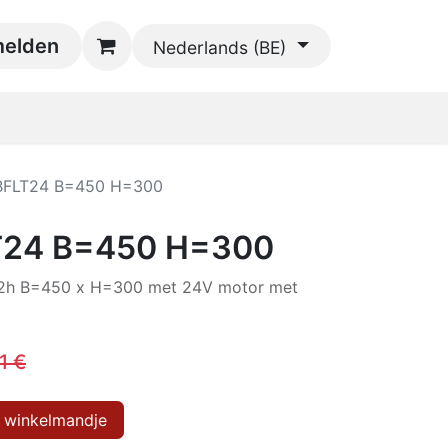
oads
elden
Contact
Nederlands (BE)
BFLT24 B=450 H=300
T24 B=450 H=300
f2h B=450 x H=300 met 24V motor met
1
€
 winkelmandje