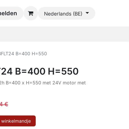
oads
elden
Contact
Nederlands (BE)
BFLT24 B=400 H=550
T24 B=400 H=550
f2h B=400 x H=550 met 24V motor met
4
€
 winkelmandje