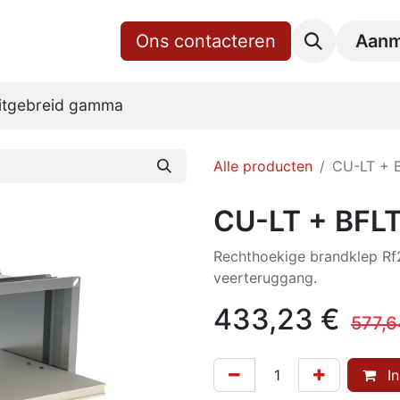
gina
Shop
Over ons
Ons contacteren
RoVent10 Online
Downl
Aanm
itgebreid gamma
Alle producten
CU-LT + 
CU-LT + BFL
Rechthoekige brandklep R
veerteruggang.
433,23
€
577,6
In