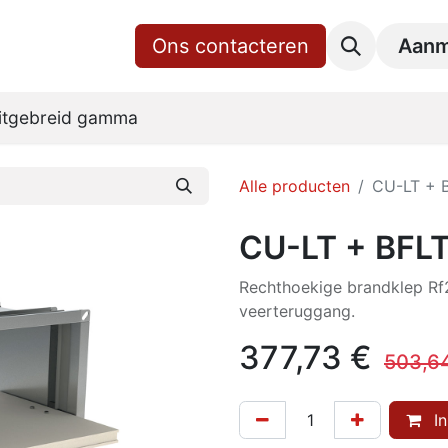
gina
Shop
Over ons
Ons contacteren
RoVent10 Online
Downl
Aanm
itgebreid gamma
Alle producten
CU-LT + 
CU-LT + BFL
Rechthoekige brandklep R
veerteruggang.
377,73
€
503,6
In