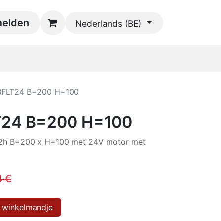
oads
elden
Contact
Nederlands (BE)
BFLT24 B=200 H=100
T24 B=200 H=100
f2h B=200 x H=100 met 24V motor met
4
€
 winkelmandje