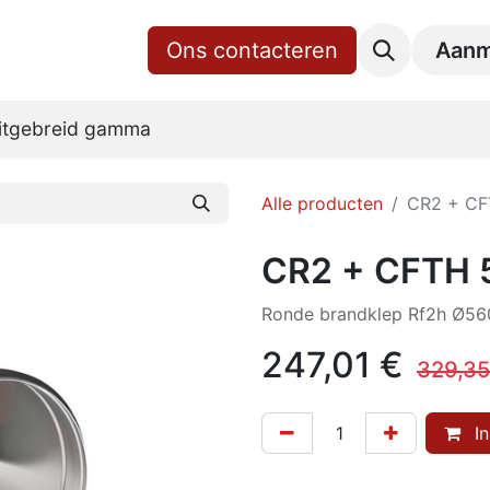
gina
Shop
Over ons
Ons contacteren
RoVent10 Online
Downl
Aanm
itgebreid gamma
Alle producten
CR2 + CF
CR2 + CFTH 
Ronde brandklep Rf2h Ø560
247,01
€
329,35
In