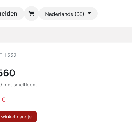
oads
elden
Contact
Nederlands (BE)
TH 560
560
 met smeltlood.
€
 winkelmandje