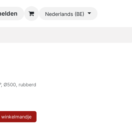
oads
elden
Contact
Nederlands (BE)
, Ø500, rubberd
 winkelmandje