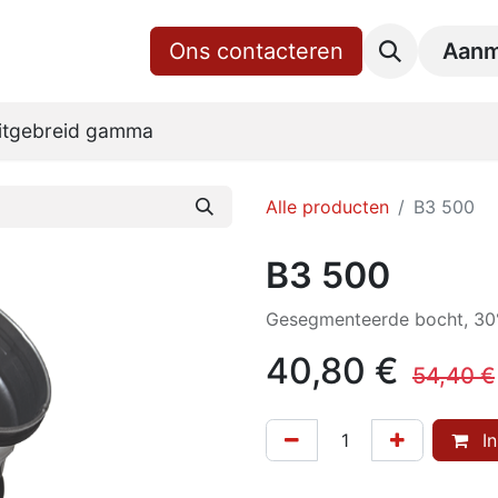
gina
Shop
Over ons
Ons contacteren
RoVent10 Online
Downl
Aanm
itgebreid gamma
Alle producten
B3 500
B3 500
Gesegmenteerde bocht, 30°
40,80
€
54,40
€
In