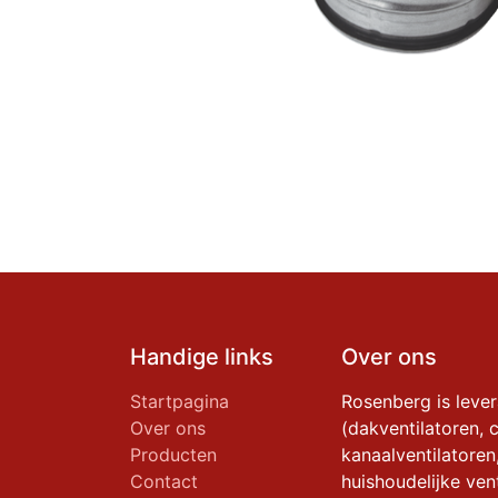
Handige links
Over ons
Startpagina
Rosenberg is leve
Over ons
(dakventilatoren, c
Producten
kanaalventilatoren
Contact
huishoudelijke vent