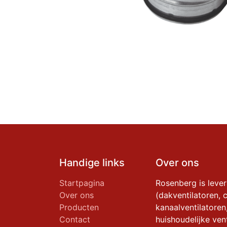
Handige links
Over ons
Startpagina
Rosenberg is leve
Over ons
(dakventilatoren, c
Producten
kanaalventilatoren
Contact
huishoudelijke vent