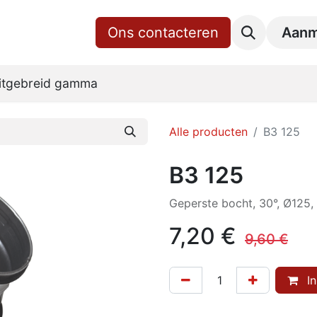
gina
Shop
Over ons
Ons contacteren
RoVent10 Online
Downl
Aanm
itgebreid gamma
Alle producten
B3 125
B3 125
Geperste bocht, 30°, Ø125,
7,20
€
9,60
€
In