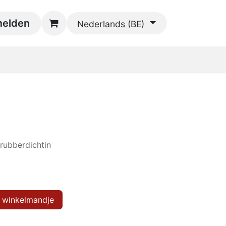
oads
elden
Contact
Nederlands (BE)
 rubberdichtin
 winkelmandje