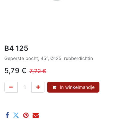
B4 125
Geperste bocht, 45°, Ø125, rubberdichtin
5,79
€
7,72
€
In winkelmandje