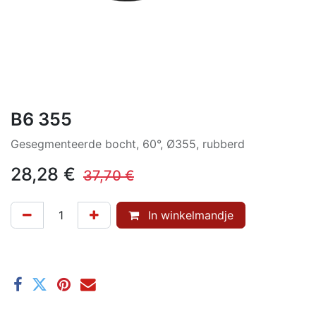
B6 355
Gesegmenteerde bocht, 60°, Ø355, rubberd
28,28
€
37,70
€
In winkelmandje