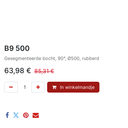
B9 500
Gesegmenteerde bocht, 90°, Ø500, rubberd
63,98
€
85,31
€
In winkelmandje