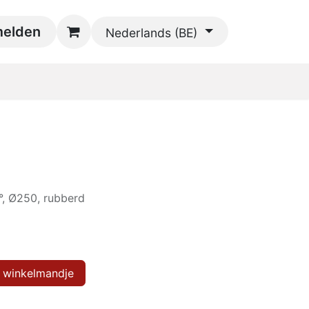
oads
elden
Contact
Nederlands (BE)
, Ø250, rubberd
 winkelmandje