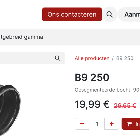
gina
Shop
Over ons
Ons contacteren
RoVent10 Online
Downl
Aanm
itgebreid gamma
Alle producten
B9 250
B9 250
Gesegmenteerde bocht, 90°
19,99
€
26,65
€
In