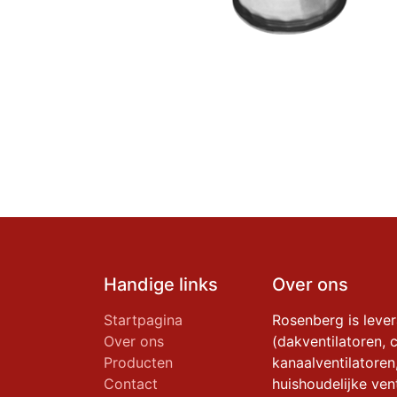
Handige links
Over ons
Startpagina
Rosenberg is leve
Over ons
(dakventilatoren, c
Producten
kanaalventilatoren
Contact
huishoudelijke vent