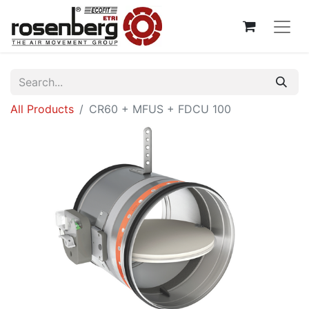
All Products
CR60 + MFUS + FDCU 100