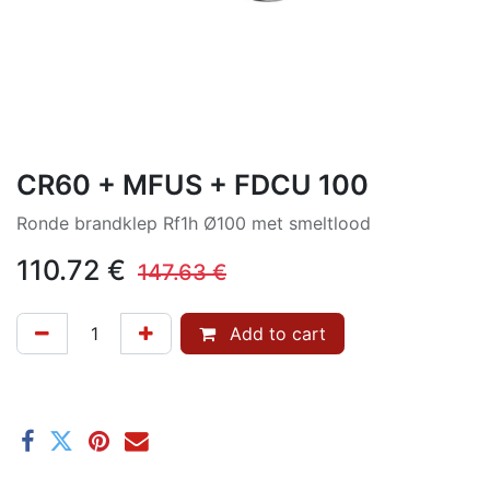
CR60 + MFUS + FDCU 100
Ronde brandklep Rf1h Ø100 met smeltlood
110.72
€
147.63
€
Add to cart