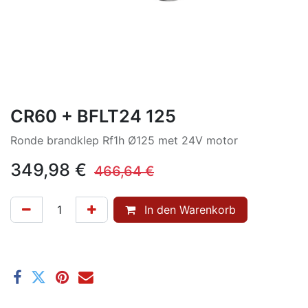
CR60 + BFLT24 125
Ronde brandklep Rf1h Ø125 met 24V motor
349,98
€
466,64
€
In den Warenkorb