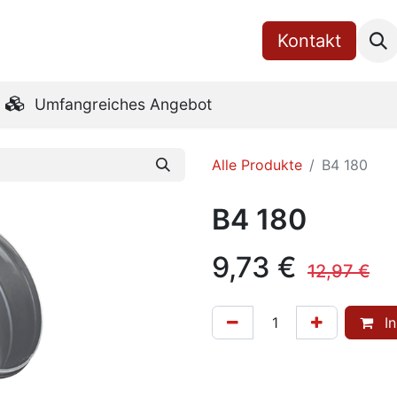
Shop
Uber uns
RoVent10 Online
Kontakt​
Downloads
Umfangreiches Angebot
Alle Produkte
B4 180
B4 180
9,73
€
12,97
€
In